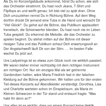
Als Du im Konzertgebäude ankommst, hörst Du schon, wie sich
das Orchester einstimmt. Du hast noch Jeans, T-Shirt und
Flipflops an und weißt genau: Ich bist viel zu spät dran. Ohne
Dich umzuziehen rennst Du in Richtung Bühne. Auf dem Weg
dorthin drückt Dir jemand eine Tuba in die Hand und wünscht Dir
"Viel Glück!". Du gehst auf die Bühne, das Publikum applaudiert
frenetisch, die Scheinwerfer blenden. Du hast noch nie im Leben
Tuba gespielt. Du erkennst die Melodie, die das Orchester zu
spielen beginnt. Du stehst mitten auf der Bühne mit dieser
riesigen Tuba und das Publikum schaut Dich erwartungsvoll an.
Der Angstschweiß läuft Dir von der Stirn. … Im besten Falle
wachst Du jetzt auf.
Uns Ladystrings ist so etwas zum Glück noch nie wirklich passiert.
Wir waren bisher immer rechtzeitig mit dem richtigen Instrument
am richtigen Ort. Nur ein einziges Mal als wir getrennte
Garderoben hatten, wäre Maria Friedrich fast in der falschen
Kleidung auf die Bühne gekommen. Wir hatten uns für den ersten
Teil dieses Konzerts auf Abendkleider verständigt. Dorothea, Lisa
und Charlotte warteten schon im Einspielraum, als Maria im
Kleinen Schwarzen in der Tür stand und erstaunt fragte: "Was
habt Ihr denn an?"
Uns allen ist es wichtig, dass vor einem Konzert keine Hektik