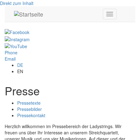
Direkt zum Inhalt
Toggle
navigation
Phone
Email
DE
EN
Presse
Pressetexte
Pressebilder
Pressekontakt
Herzlich willkommen im Pressebereich der Ladystrings. Wir
freuen uns über Ihr Interesse an unserem Streichquartett,
unserer Musik und uns vier Musikerinnen. Auf dieser und der