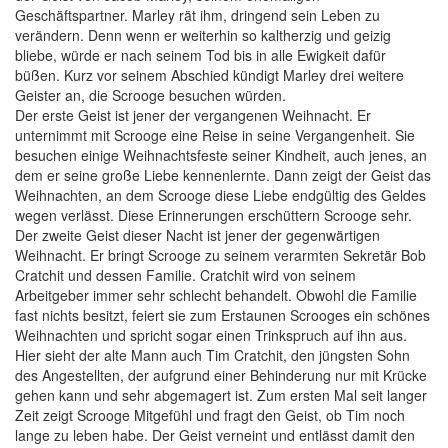
Geschäftspartner. Marley rät ihm, dringend sein Leben zu
verändern. Denn wenn er weiterhin so kaltherzig und geizig
bliebe, würde er nach seinem Tod bis in alle Ewigkeit dafür
büßen. Kurz vor seinem Abschied kündigt Marley drei weitere
Geister an, die Scrooge besuchen würden.
Der erste Geist ist jener der vergangenen Weihnacht. Er
unternimmt mit Scrooge eine Reise in seine Vergangenheit. Sie
besuchen einige Weihnachtsfeste seiner Kindheit, auch jenes, an
dem er seine große Liebe kennenlernte. Dann zeigt der Geist das
Weihnachten, an dem Scrooge diese Liebe endgültig des Geldes
wegen verlässt. Diese Erinnerungen erschüttern Scrooge sehr.
Der zweite Geist dieser Nacht ist jener der gegenwärtigen
Weihnacht. Er bringt Scrooge zu seinem verarmten Sekretär Bob
Cratchit und dessen Familie. Cratchit wird von seinem
Arbeitgeber immer sehr schlecht behandelt. Obwohl die Familie
fast nichts besitzt, feiert sie zum Erstaunen Scrooges ein schönes
Weihnachten und spricht sogar einen Trinkspruch auf ihn aus.
Hier sieht der alte Mann auch Tim Cratchit, den jüngsten Sohn
des Angestellten, der aufgrund einer Behinderung nur mit Krücke
gehen kann und sehr abgemagert ist. Zum ersten Mal seit langer
Zeit zeigt Scrooge Mitgefühl und fragt den Geist, ob Tim noch
lange zu leben habe. Der Geist verneint und entlässt damit den