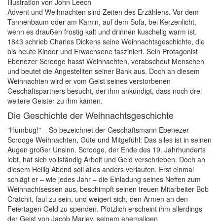
Advent und Weihnachten sind Zeiten des Erzählens. Vor dem
Tannenbaum oder am Kamin, auf dem Sofa, bei Kerzenlicht,
wenn es draußen frostig kalt und drinnen kuschelig warm ist.
1843 schrieb Charles Dickens seine Weihnachtsgeschichte, die
bis heute Kinder und Erwachsene fasziniert. Sein Protagonist
Ebenezer Scrooge hasst Weihnachten, verabscheut Menschen
und beutet die Angestellten seiner Bank aus. Doch an diesem
Weihnachten wird er vom Geist seines verstorbenen
Geschäftspartners besucht, der ihm ankündigt, dass noch drei
weitere Geister zu ihm kämen.
Die Geschichte der Weihnachtsgeschichte
"Humbug!" – So bezeichnet der Geschäftsmann Ebenezer
Scrooge Weihnachten, Güte und Mitgefühl: Das alles ist in seinen
Augen großer Unsinn. Scrooge, der Ende des 19. Jahrhunderts
lebt, hat sich vollständig Arbeit und Geld verschrieben. Doch an
diesem Heilig Abend soll alles anders verlaufen. Erst einmal
schlägt er – wie jedes Jahr – die Einladung seines Neffen zum
Weihnachtsessen aus, beschimpft seinen treuen Mitarbeiter Bob
Cratchit, faul zu sein, und weigert sich, den Armen an den
Feiertagen Geld zu spenden. Plötzlich erscheint ihm allerdings
der Geist von Jacob Marley, seinem ehemaligen