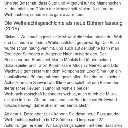
Und die Botschaft, dass Güte und Mitgefühl für die Mitmenschen
zu den höchsten Gütern der Menschheit zählen. Nicht nur an
Weihnachten, sondern das ganze Jahr über.
Die Weihnachtsgeschichte als neue Bühnenfassung
(2016)
Dickens' Weihnachtsgeschichte ist wohl die bekannteste der Welt
und bis heute an jedem Weihnachtsfest gegenwärtig. Das Buch
wurde schon häufig verfilmt, und auch auf der Bühne kann man
Ebenezer Scrooges aufregende Nacht mitverfolgen. Der
Regisseur und Produzent Martin Mühleis hat für die beiden
Schauspieler und Tatort-Kommissare Miroslav Nemec und Udo
Wachtveitl gemeinsam mit dem Komponisten Libor Síma nun ein
musikalisches Bühnenmärchen geschaffen. Es erinnert in seiner
Ästhetik an alte Schwarzweißfilme und spielt mit den Elementen
literarischer Revuen. Humor ist Mühleis bei der
Weihnachtsbotschaft besonders wichtig, auch durch die Musik,
die sich in ihren Zitaten manchmal am Rande eines Hollywood-
Kitschs bewegt, dabei aber immer seriös bleibt.
Ab dem 1. Dezember 2016 können Sie diese neue Fassung der
Weihnachtsgeschichte in 17 Städten und insgesamt 22
Aufführungen erleben: Wir Ladystrings spielen mit dem Bassisten